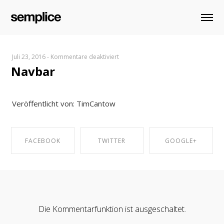
für
Juli 23, 2016
-
Kommentare deaktiviert
Navbar
Navbar
Veröffentlicht von: TimCantow
FACEBOOK
TWITTER
GOOGLE+
SHARE ON
SHARE ON
SHARE ON
FACEBOOK
TWITTER
GOOGLE+
Die Kommentarfunktion ist ausgeschaltet.